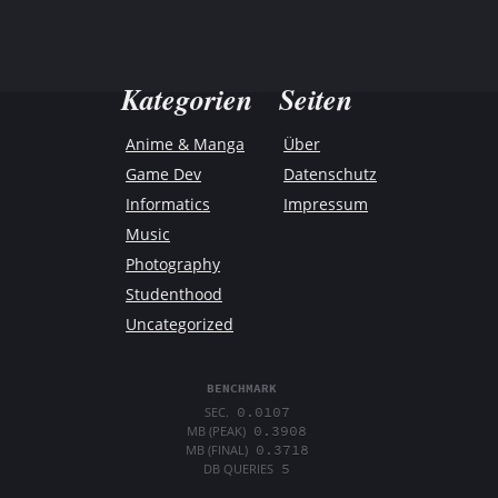
Kategorien
Seiten
Anime & Manga
Über
Game Dev
Datenschutz
Informatics
Impressum
Music
Photography
Studenthood
Uncategorized
BENCHMARK
0.0107
SEC.
0.3908
MB (PEAK)
0.3718
MB (FINAL)
5
DB QUERIES