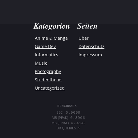
Kategorien
Seiten
Anime & Manga
Über
Game Dev
Datenschutz
Informatics
Impressum
Music
Photography
Studenthood
Uncategorized
BENCHMARK
0.0069
SEC.
0.3996
MB (PEAK)
0.3802
MB (FINAL)
5
DB QUERIES