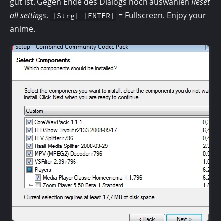
gut ist. Gegen Ende des Dialogs noch auswählen
Reset
all settings
.
= Fullscreen. Enjoy your
[Strg]+[ENTER]
anime.