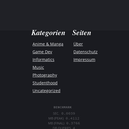
Kategorien
Seiten
Anime & Manga
Über
Game Dev
Datenschutz
Informatics
Impressum
Music
Photography
Studenthood
Uncategorized
BENCHMARK
0.0039
SEC.
0.4112
MB (PEAK)
0.3766
MB (FINAL)
4
DB QUERIES