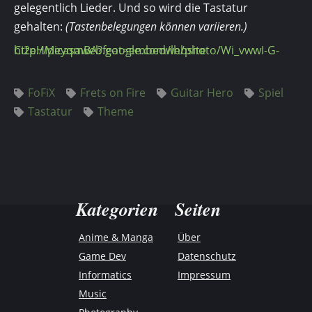
gelegentlich Lieder. Und so wird die Tastatur
gehalten:
(Tastenbelegungen können variieren.)
http://picasaweb.google.com/lh/photo/Wi_vwwI-G-Ci2eHMeyqmBA?feat=embedwebsite
FoFiX
Frets on Fire
Guitar Hero
Spiel
Tastatur
Theme
Kategorien
Seiten
Anime & Manga
Über
Game Dev
Datenschutz
Informatics
Impressum
Music