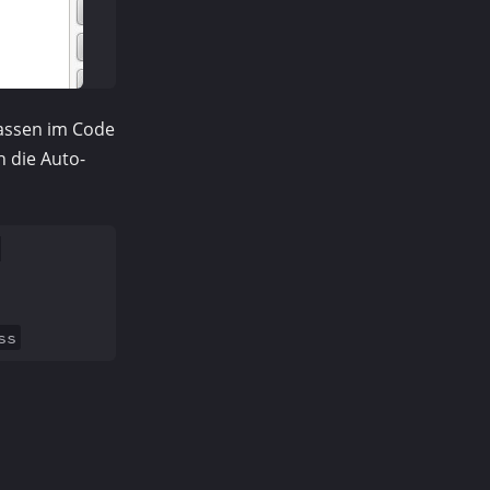
lassen im Code
 die Auto-
]
ss