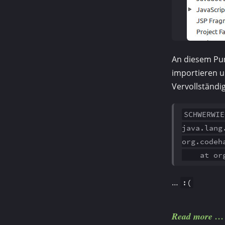
An diesem Pun
importieren u
Vervoll­ständ
SCHWERWIE
java.lang
org.codeh
at org.a
…
:(
Read more