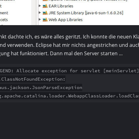
kt dachte ich, es wäre alles geritzt. Ich konnte die neuen K
nd verwenden. Eclipse hat mir nichts angestrichen und auch
igung hat funktioniert. Dann mal den Server starten …
GEND: Allocate exception for servlet [meinServlet
.ClassNotFoundException:
aus.jackson.JsonParseException
pache.catalina.loader.WebappClassLoader.loadCla