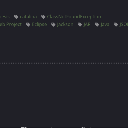
hesis
catalina
ClassNotFoundException
b Project
Eclipse
Jackson
JAR
Java
JSO