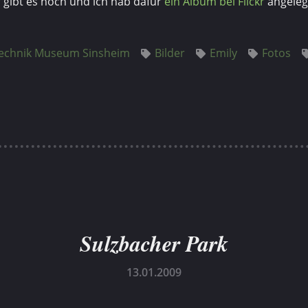
 gibt es noch und ich hab dafür
ein Album bei Flickr
angeleg
echnik Museum Sinsheim
Bilder
Emily
Fotos
Sulzbacher Park
13.01.2009