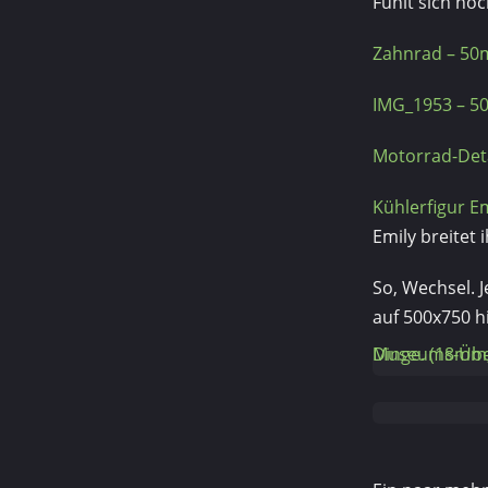
Fühlt sich noc
Zahnrad – 50m
IMG_1953 – 50
Motorrad-Deta
Kühlerfigur E
Emily breitet
So, Wechsel. 
auf 500x750 hi
Museums-Überblick – Pseudo-HDR, da nur 1 RAW verwen