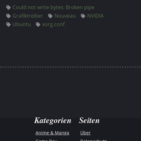
Could not write bytes: Broken pipe
Grafiktreiber
Nouveau
NVIDIA
Ubuntu
xorg.conf
Kategorien
Seiten
Anime & Manga
Über