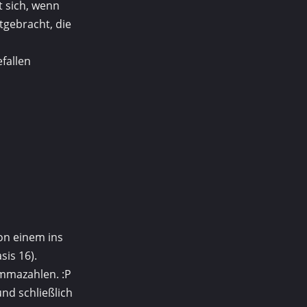
t sich, wenn
tgebracht, die
fallen
n einem ins
sis 16).
ommazahlen. :P
nd schließlich