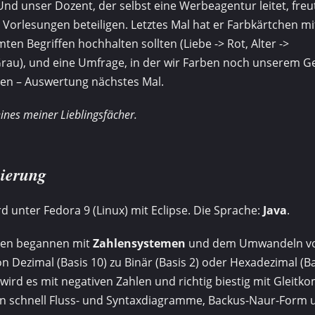
Und unser Dozent, der selbst eine Werbeagentur leitet, freu
 Vorlesungen beteiligen. Letztes Mal hat er Farbkärtchen mi
ten Begriffen hochhalten sollten (Liebe -> Rot, Alter ->
au), und eine Umfrage, in der wir Farben noch unserem Ge
lten – Auswertung nächstes Mal.
eines meiner Lieblingsfächer.
ierung
d unter Fedora 9 (Linux) mit Eclipse. Die Sprache:
Java
.
gen begannen mit
Zahlensystemen
und dem Umwandeln vo
on Dezimal (Basis 10) zu Binär (Basis 2) oder Hexadezimal (Ba
wird es mit negativen Zahlen und richtig biestig mit Gleitk
 schnell Fluss- und Syntaxdiagramme, Backus-Naur-Form u