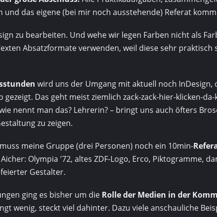
 und das eigene (bei mir noch ausstehende) Referat komm
sign zu bearbeiten. Und wehe wir legen Farben nicht als Far
Texten Absatzformate verwenden, weil diese sehr praktisch s
sstunden
wird uns der Umgang mit aktuell noch InDesign,
gezeigt. Das geht meist ziemlich zack-zack-hier-klicken-da-kl
wie nennt man das? Lehrerin? – bringt uns auch öfters Bros
estaltung zu zeigen.
muss meine Gruppe (drei Personen) noch ein 10min-
Refer
l Aicher: Olympia '72, altes ZDF-Logo, Erco, Piktogramme, d
eierter Gestalter.
ungen ging es bisher um die
Rolle der Medien in der Kom
lingt wenig, steckt viel dahinter. Dazu viele anschauliche Bei