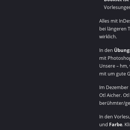
Vorlesungen
Alles mit InDe
bei längeren 
wirklich.
In den
Übung
mit Photoshop 
Unsere – hm, 
mit um gute G
Im Dezember 
Otl Aicher. Ot
berühmter/gef
In den Vorles
und
Farbe
. K