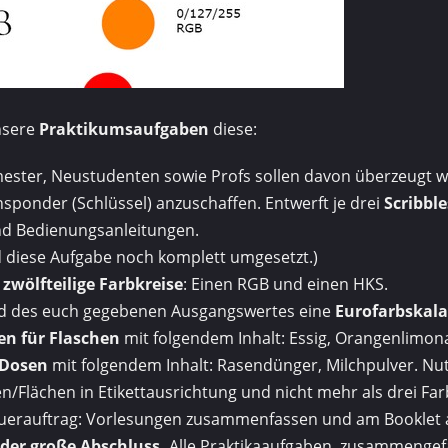
nsere
Praktikumsaufgaben
diese:
ster, Neustudenten sowie Profs sollen davon überzeugt w
nsponder (Schlüssel) anzuschaffen. Entwerft je drei
Scribble
nd Bedienungsanleitungen.
d diese Aufgabe noch komplett umgesetzt.)
i
zwölfteilige Farbkreise
: Einen RGB und einen HKS.
d des euch gegebenen Ausgangswertes eine
Eurofarbskala
en für Flaschen
mit folgendem Inhalt: Essig, Orangenlimon
 Dosen
mit folgendem Inhalt: Rasendünger, Milchpulver. Nut
en/Flächen in Etikettausrichtung und nicht mehr als drei Fa
uerauftrag: Vorlesungen zusammenfassen und am Booklet 
 der große Abschluss.
Alle Praktikaaufgaben, zusammengef