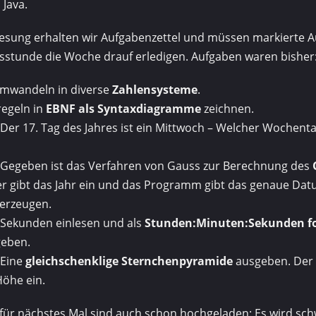
 Java.
esung erhalten wir Aufgabenzettel und müssen markierte A
sstunde die Woche drauf erledigen. Aufgaben waren bisher
mwandeln in diverse
Zahlensysteme
.
egeln in
EBNF als Syntaxdiagramme
zeichnen.
er 17. Tag des Jahres ist ein Mittwoch – Welcher Wochentag
Gegeben ist das Verfahren von Gauss zur Berechnung des
r gibt das Jahr ein und das Programm gibt das genaue Dat
 erzeugen.
Sekunden einlesen und als
Stunden:Minuten:Sekunden fo
geben.
Eine
gleichschenklige Sternchenpyramide
ausgeben. Der 
Höhe ein.
für nächstes Mal sind auch schon hochgeladen: Es wird sch