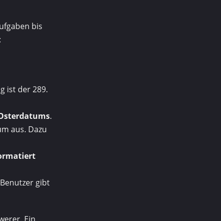
ufgaben bis
:
 ist der 289.
Osterdatums
.
um aus. Dazu
rmatiert
Benutzer gibt
werer. Ein