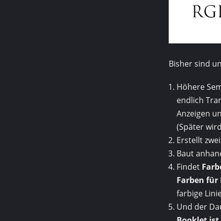
Bisher sind u
Höhere Seme
endlich Tra
Anzeigen u
(Später wir
Erstellt zwe
Baut anhan
Findet
Farb
Farben für
farbige Lini
Und der Da
Booklet ist