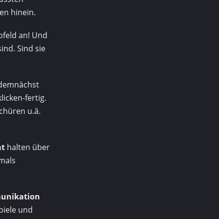
en hinein.
bfeld an! Und
ind. Sind sie
 demnächst
icken-fertig.
chüren u.ä.
at
halten über
amals
munikation
spiele und