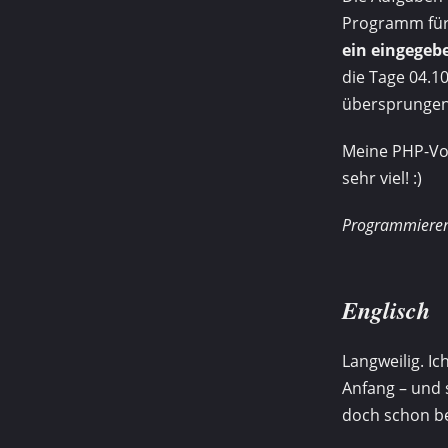
Programm fü
ein eingegeb
die Tage 04.1
übersprungen
Meine PHP-Vork
sehr viel! :)
Programmieren 
Englisch
Langweilig. Ic
Anfang – und 
doch schon b