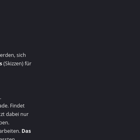
erden, sich
s
(Skizzen) für
.
ade. Findet
zt dabei nur
rben.
arbeiten.
Das
assten