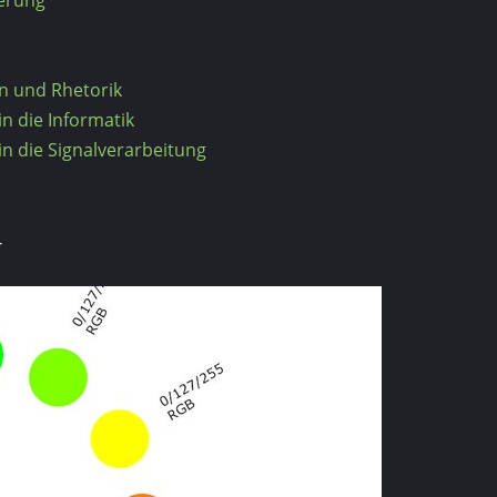
n und Rhetorik
in die Informatik
in die Signalverarbeitung
g