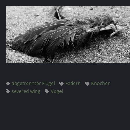
abgetrennter Flügel
Federn
Knochen
severed wing
Vogel