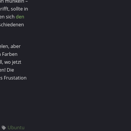
man munkeln –
fft, sollte in
en sich
den
rschiedenen
elen, aber
n Farben
, wo jetzt
en! Die
s Frustation
Ubuntu