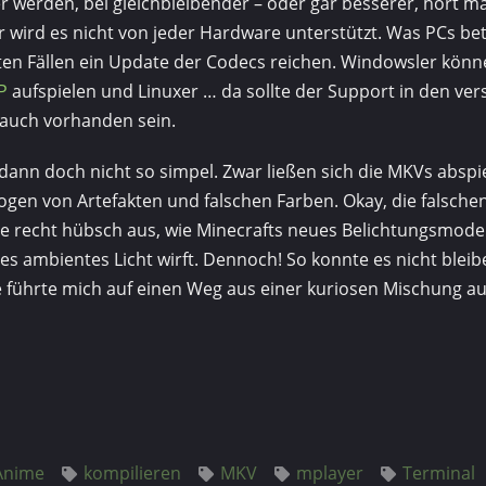
er werden, bei gleich­bleibender – oder gar besserer, hört 
r wird es nicht von jeder Hardware unterstützt. Was PCs betri
ten Fällen ein Update der Codecs reichen. Windowsler könn
P
aufspielen und Linuxer … da sollte der Support in den ve
uch vorhanden sein.
 dann doch nicht so simpel. Zwar ließen sich die MKVs abspi
gen von Artefakten und falschen Farben. Okay, die falsche
se recht hübsch aus, wie Minecrafts neues Belichtungsmodell
es ambient­es Licht wirft. Dennoch! So konnte es nicht bleib
führte mich auf einen Weg aus einer kuriosen Mischung au
Anime
kompilieren
MKV
mplayer
Terminal