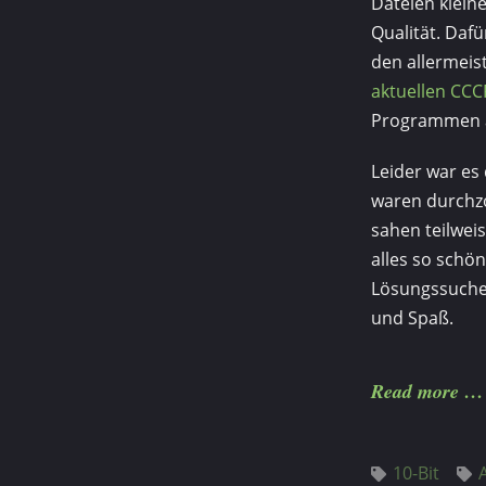
Dateien klein
Qualität. Dafü
den allermeis
aktuellen CCC
Programmen a
Leider war es
waren durchzo
sahen teilwei
alles so schön
Lösungssuche 
und Spaß.
Read more
10-Bit