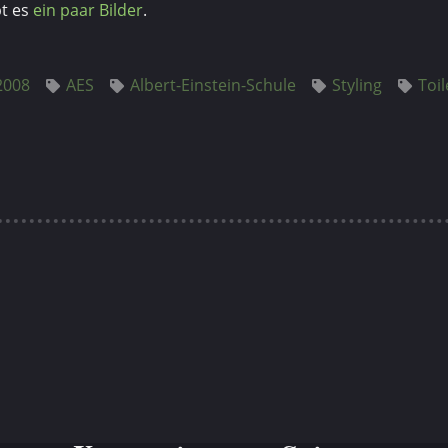
t es
ein
paar
Bilder
.
2008
AES
Albert-Einstein-Schule
Styling
Toi