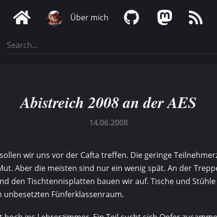
Über mich
Abistreich 2008 an der AES
14.06.2008
sollen wir uns vor der Cafta treffen. Die geringe Teilnehme
Mut. Aber die meisten sind nur ein wenig spät. An der Trep
nd den Tischtennisplatten bauen wir auf. Tische und Stühl
m unbesetzten Fünferklassenraum.
t hoch ins Lehrerzimmer. Ein Teil sucht sich Opfer zusamme