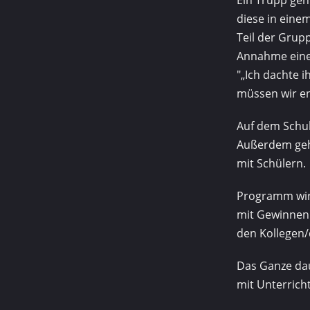
diese in ein
Teil der Grupp
Annahme einer
„Ich dachte i
müssen wir e
Auf dem Schul
Außerdem geht
mit Schülern.
Programm wird
mit Gewinnen 
den Kollegen/d
Das Ganze dau
mit Unterrich