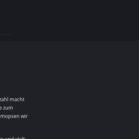
rzahl macht
pe zum
e mopsen wir
n und stylt