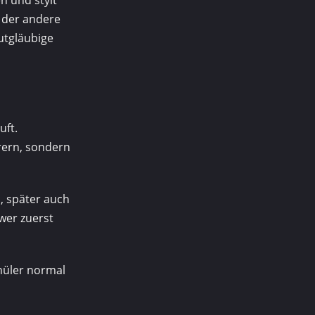
 der andere
gutgläubige
uft.
rern, sondern
, später auch
wer zuerst
chüler normal