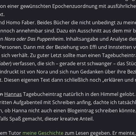
von einer gewünschten Epochenzuordnung mit ausführlich
t.
 und Homo Faber. Beides Bücher die nicht unbedingt zu mein
nnoch annehmbar sind. Dazu ein Ausschnitt aus dem mir b
en
Nora oder Das Puppenheim
. Inhaltsangabe und Analyse de
Personen. Dann mit der Beziehung von Effi und Innstetten 
fi sich verhält. Zu guter Letzt sollte man einen Tagebuchein
aber
) verfassen, die sich – gerade erst schwanger – das St
eeindruckt ist von Nora und sich nun Gedanken über ihre Be
. Diesen eigenen Text dann schließlich noch „erklären und r
en
Hannas
Tagebucheintrag natürlich in den Himmel gelobt.
ritten Aufgabenteil mit Schreiben anfing, dachte ich tatsächl
 ob Hanna nicht auch einen Blogeintrag schreiben könnte. 
alls Spaß gemacht, dieser kreative Anteil.
nem Tutor
meine Geschichte
zum Lesen gegeben. Er meinte, 