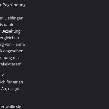
er Begründung
en Lieblingen
is dahin
r Beziehung
vergleichen
trag von Hanna
ück angesehen
ziehung mit
eflektieren“.
 :P
ich für einen
Äh, na gut.
er wolle sie