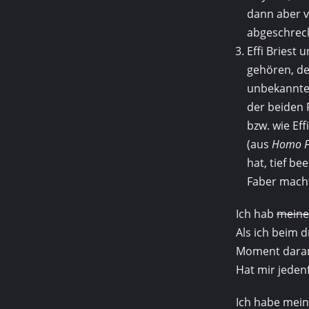
dann aber 
abgeschreck
Effi Briest
gehören, de
unbekannt
der beiden 
bzw. wie Ef
(aus
Homo F
hat, tief b
Faber macht
Ich hab
mein
Als ich beim d
Moment daran,
Hat mir jedenf
Ich habe mei