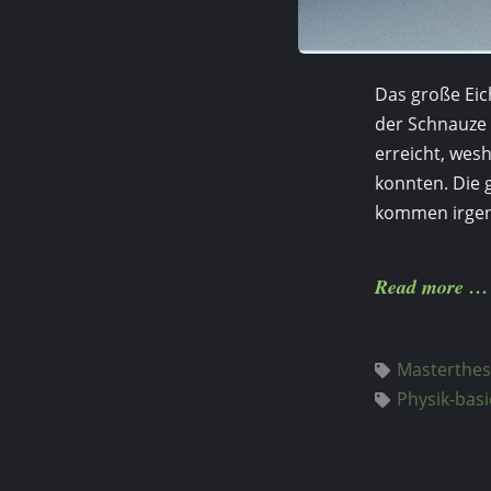
Das große Eich
der Schnauze 
erreicht, wes
konnten. Die 
kommen irgen
Read more
Masterthes
Physik-bas