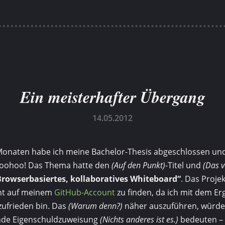
Ein meisterhafter Übergang
14.05.2012
Monaten habe ich meine Bachelor-Thesis ab­geschlossen und
Woohoo! Das Thema hatte den
(Auf den Punkt)
-Titel und
(Das v
Browserbasiertes, kollaboratives Whiteboard“
. Das Projek
cht auf meinem
GitHub-Account
zu finden, da ich mit dem Er
zufrieden bin. Das
(Warum denn?)
näher auszuführen, würde 
nde Eigen­schuldzuweisung
(Nichts anderes ist es.)
bedeuten – 