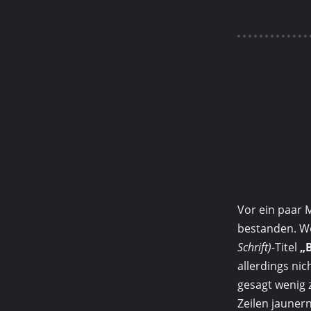
Vor ein paar 
be­standen. 
Schrift)
-Titel
„
allerdings ni
gesagt wenig 
Zeilen jauner