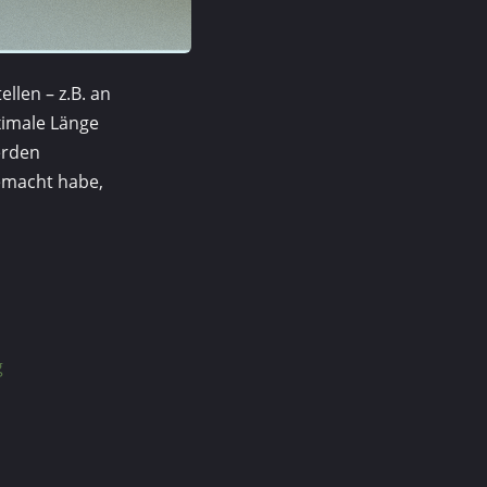
llen – z.B. an
ximale Länge
erden
gemacht habe,
g