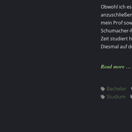
Obwohl ich es
an­zuschließe
mein Prof so
Schumacher-Ri
Zeit studiert 
Diesmal auf d
Read more
Bachelor
Studium