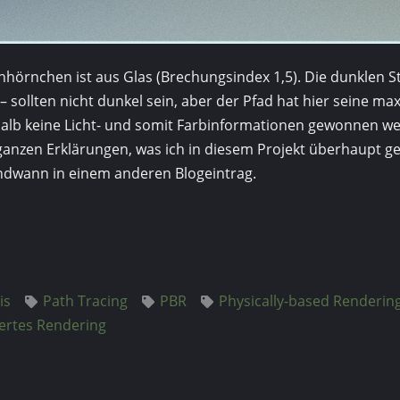
hörnchen ist aus Glas (Brechungsindex 1,5). Die dunklen Ste
– sollten nicht dunkel sein, aber der Pfad hat hier seine ma
halb keine Licht- und somit Farbinformationen gewonnen w
ganzen Erklärungen, was ich in diesem Projekt überhaupt 
dwann in einem anderen Blogeintrag.
is
Path Tracing
PBR
Physically-based Renderin
iertes Rendering