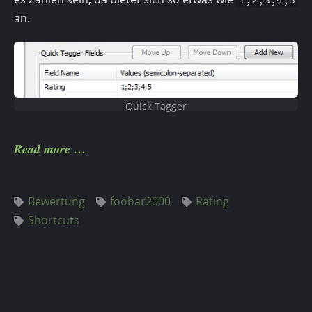
an.
Quick Tagger
Read more
Bewertung
foobar2000
Rating
Shortcuts