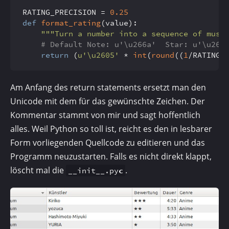
RATING_PRECISION = 
0.25
def
format_rating
(
value
):

"""Turn a number into a sequence of musi
# Default Note: u'\u266a'  Star: u'\u260
return
 (
u'\u2605'
 * 
int
(
round
((
1
/RATING_
Am Anfang des return statements ersetzt man den
Unicode mit dem für das gewünschte Zeichen. Der
Kommentar stammt von mir und sagt hoffentlich
alles. Weil Python so toll ist, reicht es den in lesbarer
Form vorliegenden Quellcode zu editieren und das
Programm neuzustarten. Falls es nicht direkt klappt,
löscht mal die
.
__init__.py
c