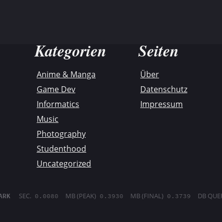
Kategorien
Seiten
Anime & Manga
Über
Game Dev
Datenschutz
Informatics
Impressum
Music
Photography
Studenthood
Uncategorized
SEC.
MB (PEAK)
MB (FINAL)
DB QUE
ARK
0.0080
0.3930
0.3739