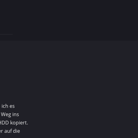
 ich es
n Weg ins
HDD kopiert.
r auf die