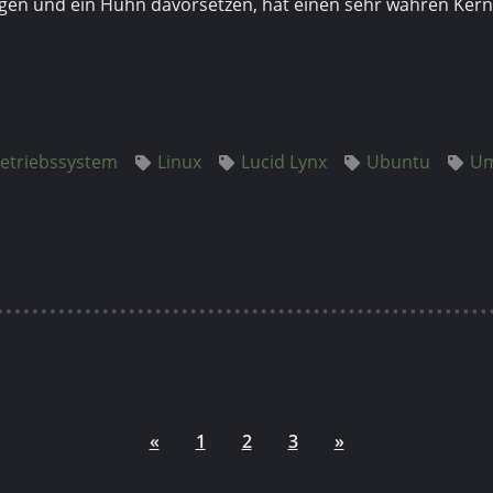
egen und ein Huhn davor­setzen, hat einen sehr wahren Kern
etriebssystem
Linux
Lucid Lynx
Ubuntu
Um
«
1
2
3
»