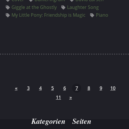
Giggle at the Ghostly
Laughter Song
My Little Pony: Friendship is Magic
Piano
«
3
4
5
6
7
8
9
10
11
»
Kategorien
Seiten