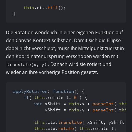
this
.
ctx
.
fill
();

}
Die Rotation wende ich in einer eigenen Funktion auf
den Canvas-Kontext selbst an. Damit sich die Ellipse
dabei nicht verschiebt, muss ihr Mittelpunkt zuerst in
den Koordinaten­ursprung verschoben werden mit
. Danach wird sie rotiert und
translate(x, y)
wieder an ihre vorherige Position gesetzt.
applyRotation
: 
function
(
) {

if
( 
this
.
rotate
 != 
0
 ) {

var
 xShift = 
this
.
x
 + 
parseInt
( 
this
			yShift = 
this
.
y
 + 
parseInt
( 
this
this
.
ctx
.
translate
( xShift, yShift );
this
.
ctx
.
rotate
( 
this
.
rotate
 );
