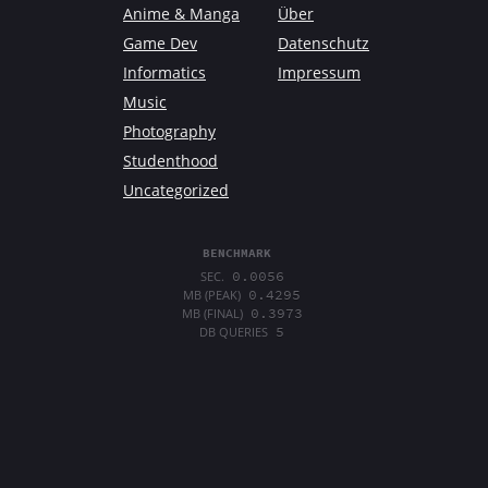
Anime & Manga
Über
Game Dev
Datenschutz
Informatics
Impressum
Music
Photography
Studenthood
Uncategorized
BENCHMARK
0.0056
SEC.
0.4295
MB (PEAK)
0.3973
MB (FINAL)
5
DB QUERIES