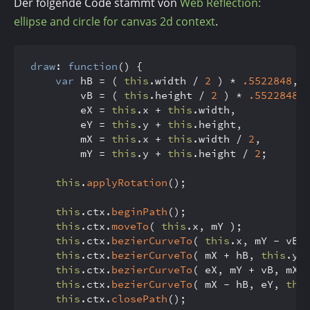
Der folgende Code stammt von
Web Reflection:
ellipse and circle for canvas 2d context
.
draw
: 
function
(
) {

var
 hB = ( 
this
.
width
 / 
2
 ) * 
.5522848
,

		vB = ( 
this
.
height
 / 
2
 ) * 
.5522848
,

		eX = 
this
.
x
 + 
this
.
width
,

		eY = 
this
.
y
 + 
this
.
height
,

		mX = 
this
.
x
 + 
this
.
width
 / 
2
,

		mY = 
this
.
y
 + 
this
.
height
 / 
2
;

this
.
applyRotation
();

this
.
ctx
.
beginPath
();

this
.
ctx
.
moveTo
( 
this
.
x
, mY );

this
.
ctx
.
bezierCurveTo
( 
this
.
x
, mY - vB,
this
.
ctx
.
bezierCurveTo
( mX + hB, 
this
.
y
,
this
.
ctx
.
bezierCurveTo
( eX, mY + vB, mX +
this
.
ctx
.
bezierCurveTo
( mX - hB, eY, 
thi
this
.
ctx
.
closePath
();
