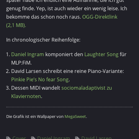
später habe ich endlich eine Aufnahme, die ich gut
genug finde. Yep, ist auch wieder ein wenig leise. Ich
bekomme das schon noch raus.
OGG-Direktlink
(2,1 MB).
In chronologischer Reihenfolge:
Daniel Ingram
komponiert den
Laughter Song
für
MLP:FiM.
David Larsen schreibt eine reine Piano-Variante:
Pinkie Pie’s No fear Song
.
Dessen MIDI wandelt
sociomaladaptivist zu
Klaviernoten
.
Die Grafik ist ein Wallpaper von
MegaSweet
.
Cover
Daniel Ingram
David Larsen