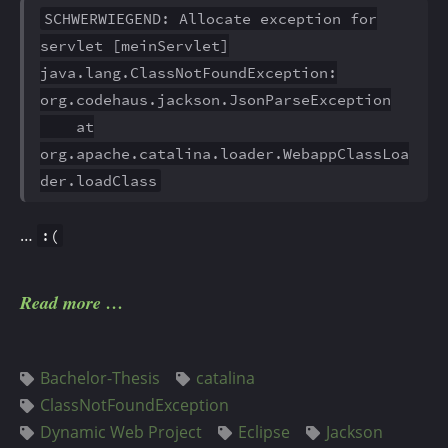
SCHWERWIEGEND: Allocate exception for
servlet [meinServlet]
java.lang.ClassNotFoundException:
org.codehaus.jackson.JsonParseException
at
org.apache.catalina.loader.WebappClassLoa
der.loadClass
…
:(
Read more
Bachelor-Thesis
catalina
ClassNotFoundException
Dynamic Web Project
Eclipse
Jackson