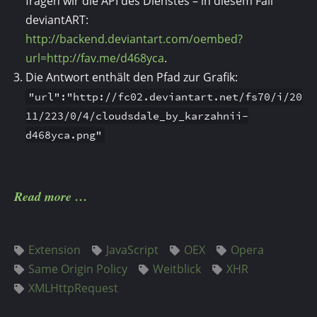
fragen wir die API des Dienstes – in diesem Fall
deviantART:
http://backend.deviantart.com/oembed?
url=http://fav.me/d468yca
.
Die Antwort enthält den Pfad zur Grafik:
"url":"http://fc02.deviantart.net/fs70/i/20
11/223/0/4/cloudsdale_by_karzahnii-
d468yca.png"
Read more
Extension
JavaScript
OEX
Opera
Same Origin Policy
Weitblick
XHR
XMLHttpRequest