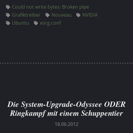
Could not write bytes: Broken pipe
Grafiktreiber
Nouveau
NVIDIA
Ubuntu
xorg.conf
Die System-Upgrade-Odyssee ODER
Ringkampf mit einem Schuppentier
18.06.2012