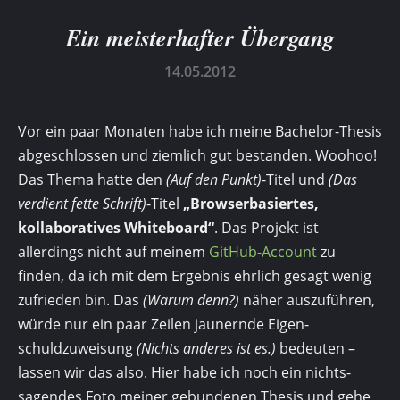
Ein meisterhafter Übergang
14.05.2012
Vor ein paar Monaten habe ich meine Bachelor-Thesis
ab­geschlossen und ziemlich gut be­standen. Woohoo!
Das Thema hatte den
(Auf den Punkt)
-Titel und
(Das
verdient fette Schrift)
-Titel
„Browserbasiertes,
kollaboratives Whiteboard“
. Das Projekt ist
allerdings nicht auf meinem
GitHub-Account
zu
finden, da ich mit dem Ergebnis ehrlich gesagt wenig
zufrieden bin. Das
(Warum denn?)
näher auszuführen,
würde nur ein paar Zeilen jaunernde Eigen­
schuldzuweisung
(Nichts anderes ist es.)
bedeuten –
lassen wir das also. Hier habe ich noch ein nichts-
sagendes Foto meiner gebundenen Thesis und gehe